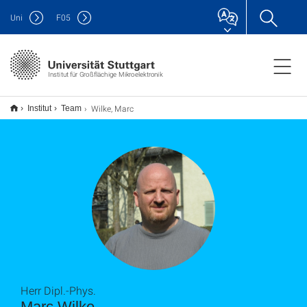
Uni
F
05
Institut für Großflächige Mikroelektronik
Wilke, Marc
Institut
Team
Herr Dipl.-Phys.
Marc Wilke